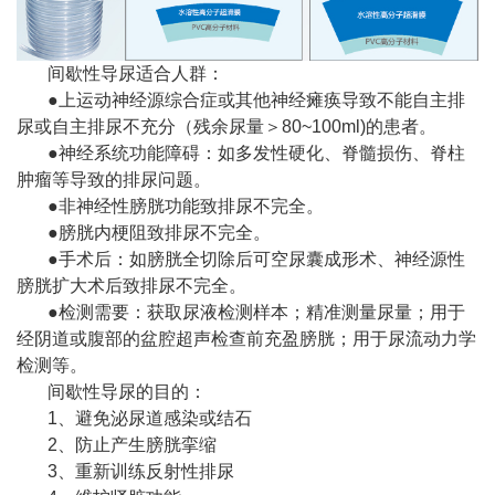
间歇性导尿适合人群：
●上运动神经源综合症或其他神经瘫痪导致不能自主排
尿或自主排尿不充分（残余尿量＞80~100ml)的患者。
●神经系统功能障碍：如多发性硬化、脊髓损伤、脊柱
肿瘤等导致的排尿问题。
●非神经性膀胱功能致排尿不完全。
●膀胱内梗阻致排尿不完全。
●手术后：如膀胱全切除后可空尿囊成形术、神经源性
膀胱扩大术后致排尿不完全。
●检测需要：获取尿液检测样本；精准测量尿量；用于
经阴道或腹部的盆腔超声检查前充盈膀胱；用于尿流动力学
检测等。
间歇性导尿的目的：
1、避免泌尿道感染或结石
2、防止产生膀胱挛缩
3、重新训练反射性排尿